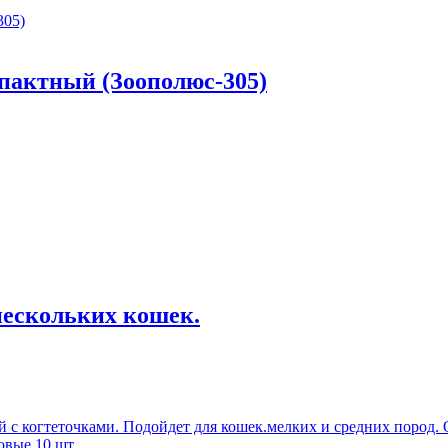
пактный (Зooпoлюc-305)
нескольких кошек.