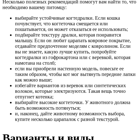
Несколько полезных рекомендаций помогут вам найти то, что
необходимо вашему питомцу:
выбирайте устойчивые когтедралки. Если кошка
почувствует, что когтеточка смещается или
пошатывается, он может отказаться ее использовать;
подбирайте текстуру дралки, которая понравится
малышу. Если он любит царапать ковровое покрытие,
отдавайте предпочтение моделям с ковролином. Если
вы не знаете, какую лучше купить, попробуйте
когтедралки из гофрокартона или с веревкой, которая
намотана на столб;
если вы приобрели настенную модель, повесьте ее
таким образом, чтобы кот мог вытянуть передние лапки
как можно выше;
избегайте вариантов из веревок или синтетических
волокон, которые электризуются. Такая вещь точно
отпугнет котенка;
выбирайте высокие когтеточки. У животного должна
быть возможность потянуться;
и, наконец, дайте животному возможность выбора,
купите несколько царапалок с разной текстурой.
Варианты и виды