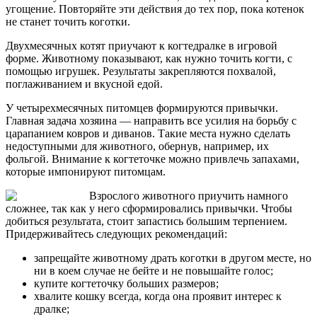
угощение. Повторяйте эти действия до тех пор, пока котенок
не станет точить коготки.
Двухмесячных котят приучают к когтедралке в игровой
форме. Животному показывают, как нужно точить когти, с
помощью игрушек. Результаты закрепляются похвалой,
поглаживанием и вкусной едой.
У четырехмесячных питомцев формируются привычки.
Главная задача хозяина –– направить все усилия на борьбу с
царапанием ковров и диванов. Такие места нужно сделать
недоступными для животного, обернув, например, их
фольгой. Внимание к когтеточке можно привлечь запахами,
которые импонируют питомцам.
Взрослого животного приучить намного
сложнее, так как у него сформировались привычки. Чтобы
добиться результата, стоит запастись большим терпением.
Придерживайтесь следующих рекомендаций:
запрещайте животному драть коготки в другом месте, но
ни в коем случае не бейте и не повышайте голос;
купите когтеточку больших размеров;
хвалите кошку всегда, когда она проявит интерес к
дралке;