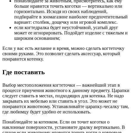
понаблюдайте за животным, присмотритесь, как ему
больше нравится точить коготки –– вертикально или
горизонтально. Исходя из своих наблюдений,
подбирайте в зоомагазине наиболее предпочтительный
вариант: столбик, дощечку или игровой комплекс.
если когтедралка будет неустойчивой, усатый друг
может ее игнорировать. Подойдет изделие с тяжелым и
широким основанием;
Если у вас есть желание и время, можно сделать когтеточку
своими руками. Это позволит сделать аксессуар, который
понравится котенку.
Где поставить
Выбор местоположения когтеточки –– важнейший этап в
процессе приучения животного к данному предмету. Царапки
следует ставить в местах, подходящих для котенка. Не надо
закрывать их мебелью или ставить в угол. Это может не
понравится животному. Устанавливайте царапку-чесалку там,
где любимцу будет удобно ее использовать.
Понаблюдайте за котенком. Если он точит коготки о
наклонные поверхности, установите дралку вертикально. В
случае если животному нравится точить когти о ковровые