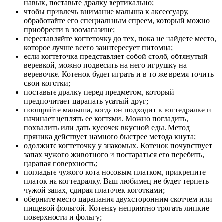
навык, поставьте дралку вертикально;
чтобы привлечь внимание малыша к аксессуару,
обработайте его специальным спреем, который можно
приобрести в зоомагазине;
переставляйте когтеточку до тех, пока не найдете место,
которое лучше всего заинтересует питомца;
если когтеточка представляет собой столб, обтянутый
веревкой, можно подвесить на него игрушку на
веревочке. Котенок будет играть и в то же время точить
свои коготки;
поставьте дралку перед предметом, который
предпочитает царапать усатый друг;
поощряйте малыша, когда он подходит к когтедралке и
начинает цеплять ее когтями. Можно погладить,
похвалить или дать кусочек вкусной еды. Метод
пряника действует намного быстрее метода кнута;
одолжите когтеточку у знакомых. Котенок почувствует
запах чужого животного и постараться его перебить,
царапая поверхность;
погладьте чужого кота носовым платком, прикрепите
платок на когтедралку. Ваш любимец не будет терпеть
чужой запах, сдирая платочек коготками;
оберните место царапания двухсторонним скотчем или
пищевой фольгой. Котенку неприятно трогать липкие
поверхности и фольгу;