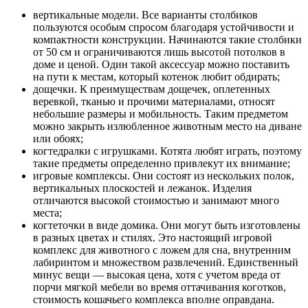
вертикальные модели. Все варианты столбиков
пользуются особым спросом благодаря устойчивости и
компактности конструкции. Начинаются такие столбики
от 50 см и ограничиваются лишь высотой потолков в
доме и ценой. Один такой аксессуар можно поставить
на пути к местам, который котенок любит обдирать;
дощечки. К преимуществам дощечек, оплетенных
веревкой, тканью и прочими материалами, относят
небольшие размеры и мобильность. Таким предметом
можно закрыть излюбленное животным место на диване
или обоях;
когтедралки с игрушками. Котята любят играть, поэтому
такие предметы определенно привлекут их внимание;
игровые комплексы. Они состоят из нескольких полок,
вертикальных плоскостей и лежанок. Изделия
отличаются высокой стоимостью и занимают много
места;
когтеточки в виде домика. Они могут быть изготовлены
в разных цветах и стилях. Это настоящий игровой
комплекс для животного с ложем для сна, внутренним
лабиринтом и множеством развлечений. Единственный
минус вещи –– высокая цена, хотя с учетом вреда от
порчи мягкой мебели во время оттачивания коготков,
стоимость кошачьего комплекса вполне оправдана.