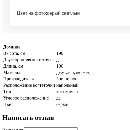
Цвет на фото:серый светлый
Домики
Высота, см
190
Двусторонняя когтеточка
да
Длина, см
100
Материал
джут,дсп,эко мех
Производитель
Зоо полюс
Расположение когтеточки
напольный
Тип
когтеточка
Угловое расположение
да
Цвет
серый
Написать отзыв